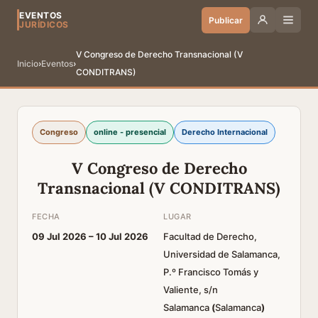
EVENTOS
Publicar
JURÍDICOS
V Congreso de Derecho Transnacional (V
Inicio
›
Eventos
›
CONDITRANS)
Congreso
online - presencial
Derecho Internacional
V Congreso de Derecho
Transnacional (V CONDITRANS)
FECHA
LUGAR
09 Jul 2026 –
10 Jul 2026
Facultad de Derecho,
Universidad de Salamanca,
P.º Francisco Tomás y
Valiente, s/n
Salamanca
(
Salamanca
)