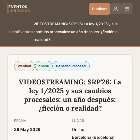
EVENTOS
Publicar
JURÍDICOS
VIDEOSTREAMING: SRP'26: La ley 1/2025 y sus
Inicio
›
Eventos
›
cambios procesales: un año después: ¿ficción o
realidad?
Webinar
online
Derecho Procesal
VIDEOSTREAMING: SRP'26: La
ley 1/2025 y sus cambios
procesales: un año después:
¿ficción o realidad?
FECHA
LUGAR
26 May 2026
Online
Barcelona
(
Barcelona
)