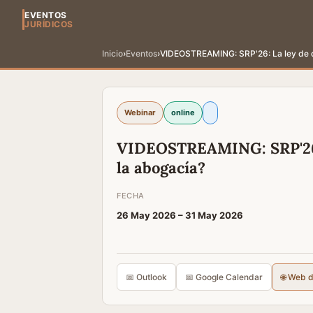
EVENTOS
JURÍDICOS
Inicio
›
Eventos
›
VIDEOSTREAMING: SRP'26: La ley de d
Webinar
online
VIDEOSTREAMING: SRP'26: 
la abogacía?
FECHA
26 May 2026 –
31 May 2026
📅 Outlook
📅 Google Calendar
🌐 Web 