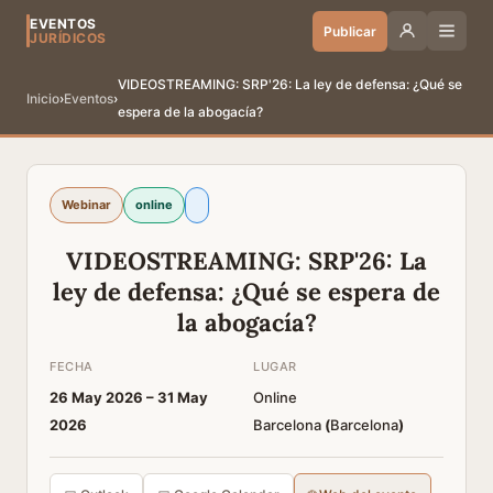
EVENTOS
Publicar
JURÍDICOS
VIDEOSTREAMING: SRP'26: La ley de defensa: ¿Qué se
Inicio
›
Eventos
›
espera de la abogacía?
Webinar
online
VIDEOSTREAMING: SRP'26: La
ley de defensa: ¿Qué se espera de
la abogacía?
FECHA
LUGAR
26 May 2026 –
31 May
Online
2026
Barcelona
(
Barcelona
)