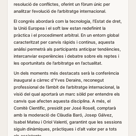
resolució de conflictes, oferint un fòrum únic per
analitzar l’evolució de l’arbitratge internacional.
El congrés abordarà com la tecnologia, l’Estat de dret,
la Unió Europea i el soft law estan redefinint la
pràctica i el procediment arbitral. En un entorn global
caracteritzat per canvis ràpids i continus, aquesta
anàlisi permetrà als participants anticipar tendències,
intercanviar experiències i debatre sobre els reptes i
les oportunitats de l’arbitratge en l’actualitat.
Un dels moments més destacats serà la conferència
inaugural a càrrec d’Yves Derains, reconegut
professional de l’àmbit de l’arbitratge internacional, la
visió del qual aportarà un marc sòlid per entendre els
canvis que afecten aquesta disciplina. A més, el
Comitè Científic, presidit per José Rosell, comptarà
amb la moderació de Clàudia Baró, Josep Gálvez,
Isabel Mateu i Oriol Valentí, garantint que les sessions
siguin dinàmiques, pràctiques i d’alt valor per a tots
els assistents.