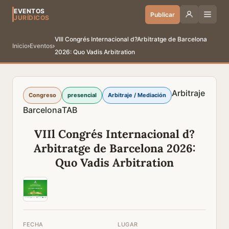
EVENTOS
Publicar
JURÍDICOS
VIIl Congrés Internacional d?Arbitratge de Barcelona
Inicio
›
Eventos
›
2026: Quo Vadis Arbitration
Arbitraje
Congreso
presencial
Arbitraje / Mediación
Barcelona
TAB
VIIl Congrés Internacional d?
Arbitratge de Barcelona 2026:
Quo Vadis Arbitration
FECHA
LUGAR