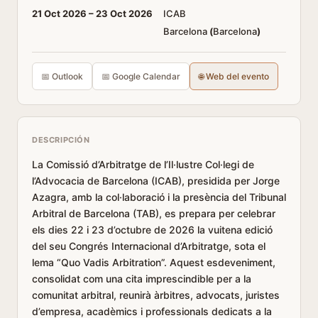
21 Oct 2026 –
23 Oct 2026
ICAB
Barcelona
(
Barcelona
)
📅 Outlook
📅 Google Calendar
🌐 Web del evento
DESCRIPCIÓN
La Comissió d’Arbitratge de l’Il·lustre Col·legi de
l’Advocacia de Barcelona (ICAB), presidida per Jorge
Azagra, amb la col·laboració i la presència del Tribunal
Arbitral de Barcelona (TAB), es prepara per celebrar
els dies 22 i 23 d’octubre de 2026 la vuitena edició
del seu Congrés Internacional d’Arbitratge, sota el
lema “Quo Vadis Arbitration”. Aquest esdeveniment,
consolidat com una cita imprescindible per a la
comunitat arbitral, reunirà àrbitres, advocats, juristes
d’empresa, acadèmics i professionals dedicats a la