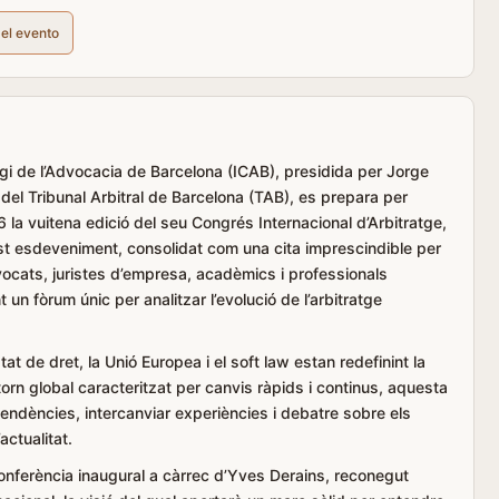
del evento
·legi de l’Advocacia de Barcelona (ICAB), presidida per Jorge
 del Tribunal Arbitral de Barcelona (TAB), es prepara per
 la vuitena edició del seu Congrés Internacional d’Arbitratge,
est esdeveniment, consolidat com una cita imprescindible per
advocats, juristes d’empresa, acadèmics i professionals
t un fòrum únic per analitzar l’evolució de l’arbitratge
at de dret, la Unió Europea i el soft law estan redefinint la
torn global caracteritzat per canvis ràpids i continus, aquesta
 tendències, intercanviar experiències i debatre sobre els
actualitat.
nferència inaugural a càrrec d’Yves Derains, reconegut