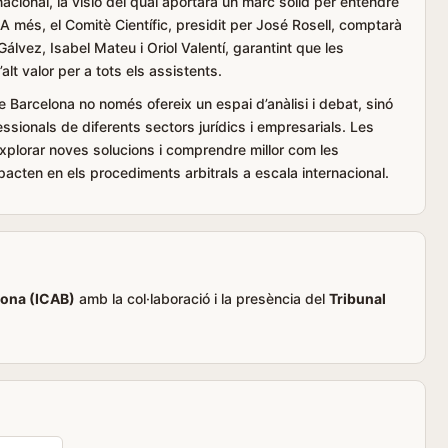
rnacional, la visió del qual aportarà un marc sòlid per entendre
A més, el Comitè Científic, presidit per José Rosell, comptarà
lvez, Isabel Mateu i Oriol Valentí, garantint que les
lt valor per a tots els assistents.
de Barcelona no només ofereix un espai d’anàlisi i debat, sinó
sionals de diferents sectors jurídics i empresarials. Les
xplorar noves solucions i comprendre millor com les
acten en els procediments arbitrals a escala internacional.
elona (ICAB)
amb la col·laboració i la presència del
Tribunal