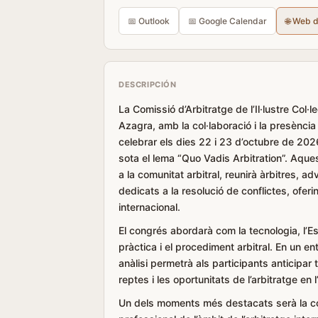
📅 Outlook
📅 Google Calendar
🌐 Web 
DESCRIPCIÓN
La Comissió d’Arbitratge de l’Il·lustre Col
Azagra, amb la col·laboració i la presència
celebrar els dies 22 i 23 d’octubre de 2026
sota el lema “Quo Vadis Arbitration”. Aqu
a la comunitat arbitral, reunirà àrbitres, 
dedicats a la resolució de conflictes, oferin
internacional.
El congrés abordarà com la tecnologia, l’Est
pràctica i el procediment arbitral. En un en
anàlisi permetrà als participants anticipar
reptes i les oportunitats de l’arbitratge en l’
Un dels moments més destacats serà la co