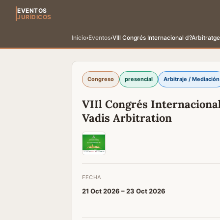
EVENTOS
JURÍDICOS
Inicio
›
Eventos
›
VIIl Congrés Internacional d?Arbitratg
Congreso
presencial
Arbitraje / Mediación
VIIl Congrés Internaciona
Vadis Arbitration
FECHA
21 Oct 2026 –
23 Oct 2026