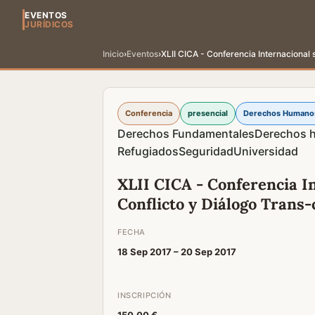
EVENTOS
JURÍDICOS
Inicio
›
Eventos
›
XLII CICA - Conferencia Internacional 
Conferencia
presencial
Derechos Humano
Derechos Fundamentales
Derechos 
Refugiados
Seguridad
Universidad
XLII CICA - Conferencia I
Conflicto y Diálogo Trans-
FECHA
18 Sep 2017 –
20 Sep 2017
INSCRIPCIÓN