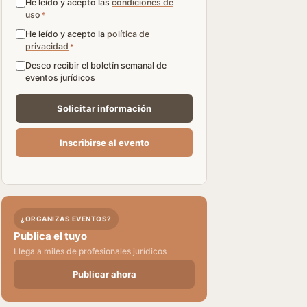
He leído y acepto las
condiciones de
uso
*
He leído y acepto la
política de
privacidad
*
Deseo recibir el boletín semanal de
eventos jurídicos
¿ORGANIZAS EVENTOS?
Publica el tuyo
Llega a miles de profesionales jurídicos
Publicar ahora