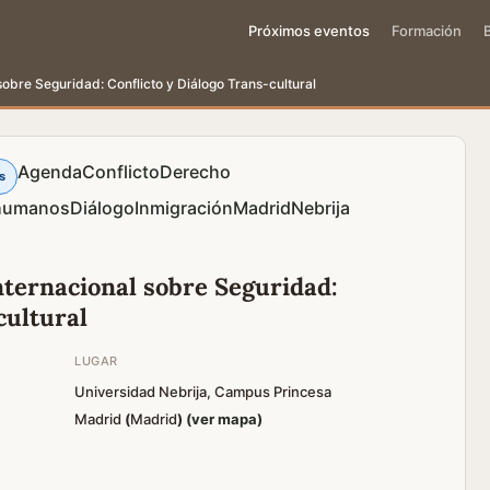
Próximos eventos
Formación
sobre Seguridad: Conflicto y Diálogo Trans-cultural
Agenda
Conflicto
Derecho
s
humanos
Diálogo
Inmigración
Madrid
Nebrija
nternacional sobre Seguridad:
cultural
LUGAR
Universidad Nebrija, Campus Princesa
Madrid
(
Madrid
)
(ver mapa)