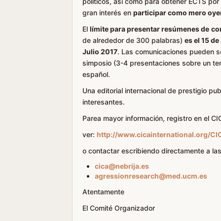
políticos, así como para obtener ECTS por
gran interés en
participar como mero oye
El
límite para presentar resúmenes de
co
de alrededor de 300 palabras)
es el 15 de
Julio 2017
. Las comunicaciones pueden se
simposio (3-4 presentaciones sobre un tem
español.
Una editorial internacional de prestigio pu
interesantes.
Parea mayor información, registro en el C
ver:
http://www.cicainternational.org/CI
o contactar escribiendo directamente a las
cica@nebrija.es
agressionresearch@med.ucm.es
Atentamente
El Comité Organizador