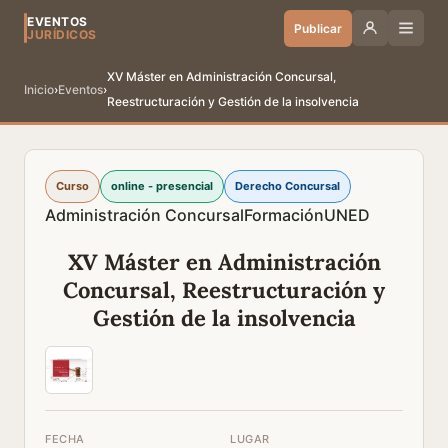
EVENTOS
Publicar
JURÍDICOS
XV Máster en Administración Concursal,
Inicio
›
Eventos
›
Reestructuración y Gestión de la insolvencia
Curso
online - presencial
Derecho Concursal
Administración Concursal
Formación
UNED
XV Máster en Administración
Concursal, Reestructuración y
Gestión de la insolvencia
FECHA
LUGAR