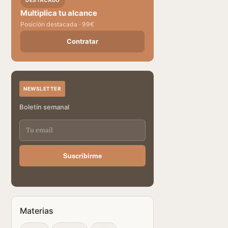
DESTACADO
Multiplica tu alcance
Posición destacada · 99€
Contratar
NEWSLETTER
Boletín semanal
Suscribirme
Materias