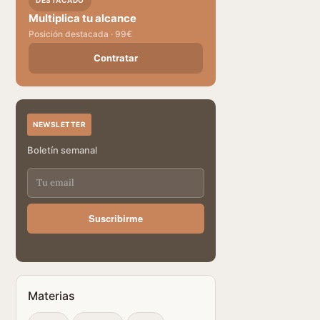
DESTACADO
Multiplica tu alcance
Posición destacada · 99€
Contratar
NEWSLETTER
Boletín semanal
Suscribirme
Materias