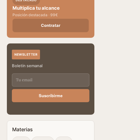
DESTACADO
Multiplica tu alcance
Posición destacada · 99€
Contratar
NEWSLETTER
Boletín semanal
Suscribirme
Materias