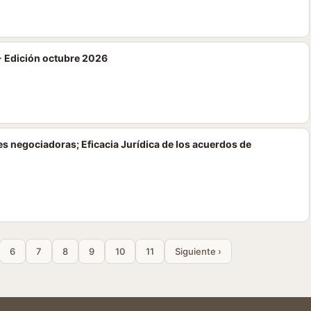
- Edición octubre 2026
es negociadoras; Eficacia Jurídica de los acuerdos de
6
7
8
9
10
11
Siguiente ›