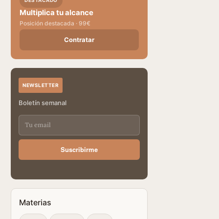
DESTACADO
Multiplica tu alcance
Posición destacada · 99€
Contratar
NEWSLETTER
Boletín semanal
Suscribirme
Materias