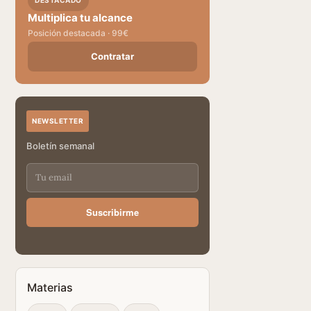
DESTACADO
Multiplica tu alcance
Posición destacada · 99€
Contratar
NEWSLETTER
Boletín semanal
Suscribirme
Materias