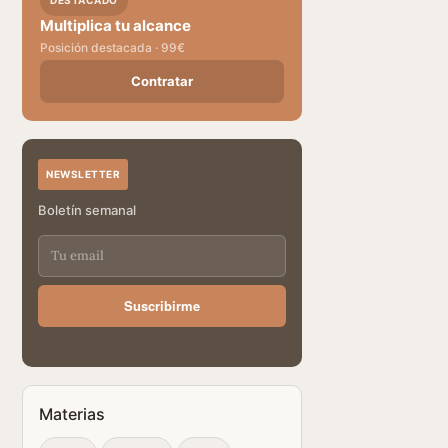
DESTACADO
Multiplica tu alcance
Posición destacada · 99€
Contratar
NEWSLETTER
Boletín semanal
Suscribirme
Materias