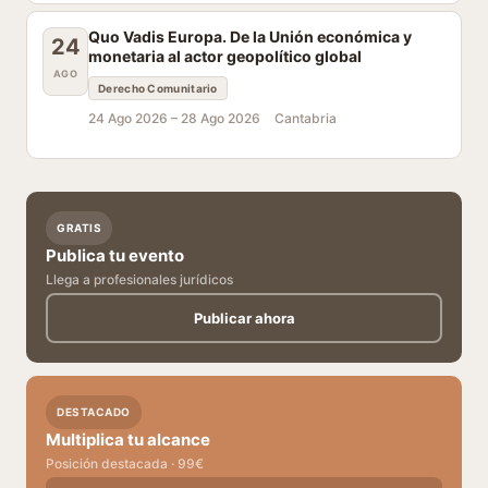
Quo Vadis Europa. De la Unión económica y
24
monetaria al actor geopolítico global
AGO
Derecho Comunitario
24 Ago 2026 –
28 Ago 2026
Cantabria
GRATIS
Publica tu evento
Llega a profesionales jurídicos
Publicar ahora
DESTACADO
Multiplica tu alcance
Posición destacada · 99€