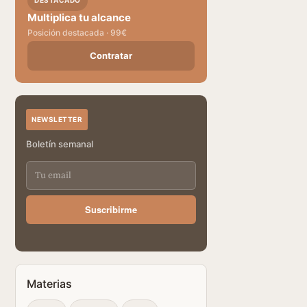
DESTACADO
Multiplica tu alcance
Posición destacada · 99€
Contratar
NEWSLETTER
Boletín semanal
Suscribirme
Materias