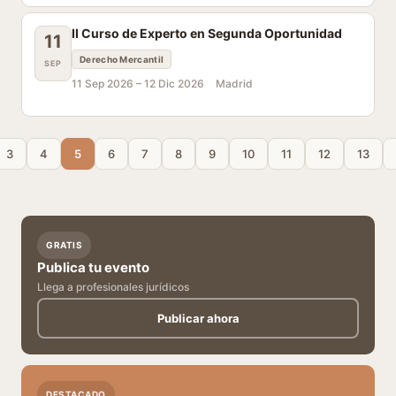
II Curso de Experto en Segunda Oportunidad
11
Derecho Mercantil
SEP
11 Sep 2026 –
12 Dic 2026
Madrid
3
4
5
6
7
8
9
10
11
12
13
GRATIS
Publica tu evento
Llega a profesionales jurídicos
Publicar ahora
DESTACADO