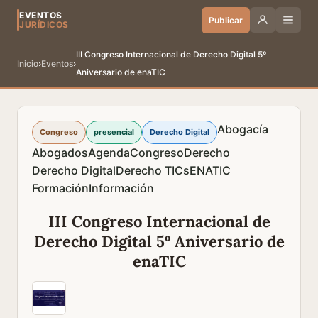
EVENTOS
Publicar
JURÍDICOS
III Congreso Internacional de Derecho Digital 5º
Inicio
›
Eventos
›
Aniversario de enaTIC
Abogacía
Congreso
presencial
Derecho Digital
Abogados
Agenda
Congreso
Derecho
Derecho Digital
Derecho TICs
ENATIC
Formación
Información
III Congreso Internacional de
Derecho Digital 5º Aniversario de
enaTIC