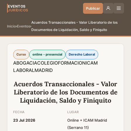
EVENTOS
Publicar
JURÍDICOS
Acuerdos Transaccionales - Valor Liberatorio de los
Inicio
›
Eventos
›
Documentos de Liquidación, Saldo y Finiquito
Curso
online - presencial
Derecho Laboral
ABOGACIA
COLEGIO
FORMACION
ICAM
LABORAL
MADRID
Acuerdos Transaccionales - Valor
Liberatorio de los Documentos de
Liquidación, Saldo y Finiquito
FECHA
LUGAR
23 Jul 2026
Online + ICAM Madrid
(Serrano 11)