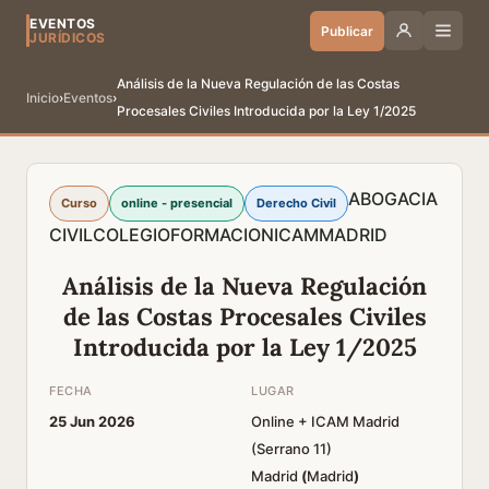
EVENTOS
Publicar
JURÍDICOS
Análisis de la Nueva Regulación de las Costas
Inicio
›
Eventos
›
Procesales Civiles Introducida por la Ley 1/2025
ABOGACIA
Curso
online - presencial
Derecho Civil
CIVIL
COLEGIO
FORMACION
ICAM
MADRID
Análisis de la Nueva Regulación
de las Costas Procesales Civiles
Introducida por la Ley 1/2025
FECHA
LUGAR
25 Jun 2026
Online + ICAM Madrid
(Serrano 11)
Madrid
(
Madrid
)