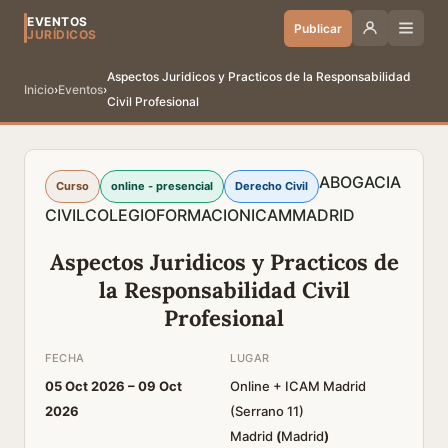
EVENTOS
Publicar
JURÍDICOS
Aspectos Juridicos y Practicos de la Responsabilidad
Inicio
›
Eventos
›
Civil Profesional
ABOGACIA
Curso
online - presencial
Derecho Civil
CIVIL
COLEGIO
FORMACION
ICAM
MADRID
Aspectos Juridicos y Practicos de
la Responsabilidad Civil
Profesional
FECHA
LUGAR
05 Oct 2026 –
09 Oct
Online + ICAM Madrid
2026
(Serrano 11)
Madrid
(
Madrid
)