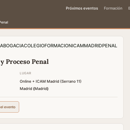
Próximos eventos
Formación
Penal
ABOGACIA
COLEGIO
FORMACION
ICAM
MADRID
PENAL
 y Proceso Penal
LUGAR
Online + ICAM Madrid (Serrano 11)
Madrid
(
Madrid
)
del evento