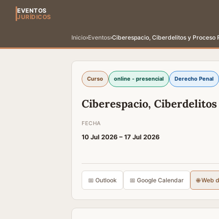
EVENTOS
JURÍDICOS
Inicio
›
Eventos
›
Ciberespacio, Ciberdelitos y Proceso 
Curso
online - presencial
Derecho Penal
Ciberespacio, Ciberdelitos
FECHA
10 Jul 2026 –
17 Jul 2026
📅 Outlook
📅 Google Calendar
🌐 Web 