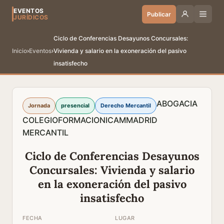
EVENTOS
Publicar
JURÍDICOS
Ciclo de Conferencias Desayunos Concursales:
Inicio
›
Eventos
›
Vivienda y salario en la exoneración del pasivo
insatisfecho
ABOGACIA
Jornada
presencial
Derecho Mercantil
COLEGIO
FORMACION
ICAM
MADRID
MERCANTIL
Ciclo de Conferencias Desayunos
Concursales: Vivienda y salario
en la exoneración del pasivo
insatisfecho
FECHA
LUGAR