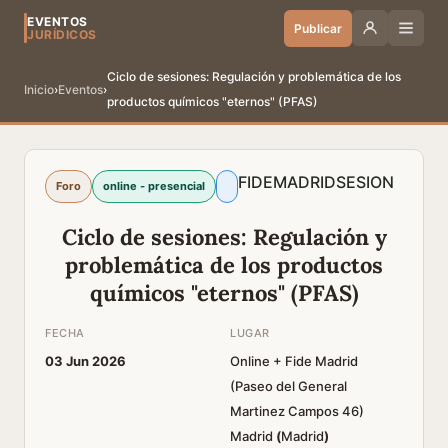
EVENTOS
Publicar
JURÍDICOS
Ciclo de sesiones: Regulación y problemática de los
Inicio
›
Eventos
›
productos químicos "eternos" (PFAS)
FIDE
MADRID
SESION
Foro
online - presencial
Ciclo de sesiones: Regulación y
problemática de los productos
químicos "eternos" (PFAS)
FECHA
LUGAR
03 Jun 2026
Online + Fide Madrid
(Paseo del General
Martinez Campos 46)
Madrid
(
Madrid
)