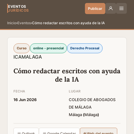
EVENTOS
Publicar
JURÍDICOS
Inicio
›
Eventos
›
Cómo redactar escritos con ayuda de la IA
Curso
online - presencial
Derecho Procesal
ICAMALAGA
Cómo redactar escritos con ayuda
de la IA
FECHA
LUGAR
16 Jun 2026
COLEGIO DE ABOGADOS
DE MÁLAGA
Málaga
(
Málaga
)
📅 Outlook
📅 Google Calendar
🌐 Web del evento