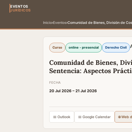
EVENTOS
JURÍDICOS
Inicio
›
Eventos
›
Comunidad de Bienes, División de Cos
Curso
online - presencial
Derecho Civil
Comunidad de Bienes, Div
Sentencia: Aspectos Práct
FECHA
20 Jul 2026 –
21 Jul 2026
📅 Outlook
📅 Google Calendar
🌐 Web 