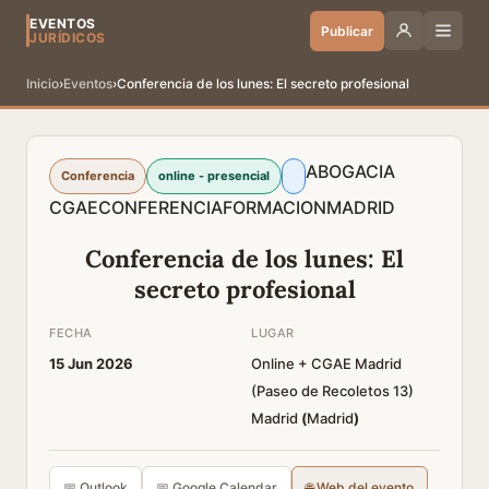
EVENTOS
Publicar
JURÍDICOS
Inicio
›
Eventos
›
Conferencia de los lunes: El secreto profesional
ABOGACIA
Conferencia
online - presencial
CGAE
CONFERENCIA
FORMACION
MADRID
Conferencia de los lunes: El
secreto profesional
FECHA
LUGAR
15 Jun 2026
Online + CGAE Madrid
(Paseo de Recoletos 13)
Madrid
(
Madrid
)
📅 Outlook
📅 Google Calendar
🌐 Web del evento