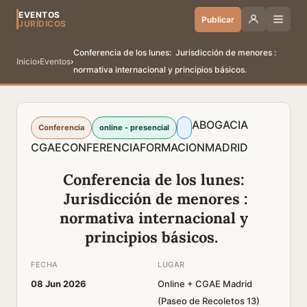
EVENTOS
Publicar
JURÍDICOS
Conferencia de los lunes: Jurisdicción de menores :
Inicio
›
Eventos
›
normativa internacional y principios básicos.
ABOGACIA
Conferencia
online - presencial
CGAE
CONFERENCIA
FORMACION
MADRID
Conferencia de los lunes:
Jurisdicción de menores :
normativa internacional y
principios básicos.
FECHA
LUGAR
08 Jun 2026
Online + CGAE Madrid
(Paseo de Recoletos 13)