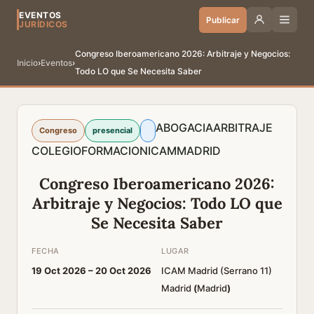
EVENTOS
Publicar
JURÍDICOS
Congreso Iberoamericano 2026: Arbitraje y Negocios:
Inicio
›
Eventos
›
Todo LO que Se Necesita Saber
ABOGACIA
ARBITRAJE
Congreso
presencial
COLEGIO
FORMACION
ICAM
MADRID
Congreso Iberoamericano 2026:
Arbitraje y Negocios: Todo LO que
Se Necesita Saber
FECHA
LUGAR
19 Oct 2026 –
20 Oct 2026
ICAM Madrid (Serrano 11)
Madrid
(
Madrid
)