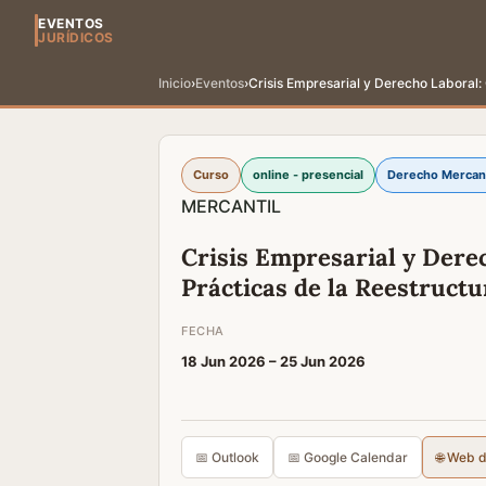
EVENTOS
JURÍDICOS
Inicio
›
Eventos
›
Crisis Empresarial y Derecho Laboral:
Curso
online - presencial
Derecho Mercant
MERCANTIL
Crisis Empresarial y Dere
Prácticas de la Reestruct
FECHA
18 Jun 2026 –
25 Jun 2026
📅 Outlook
📅 Google Calendar
🌐 Web 