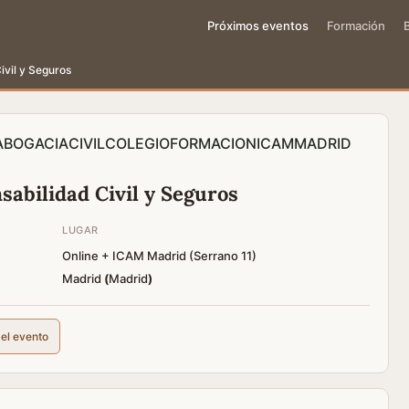
Próximos eventos
Formación
vil y Seguros
ABOGACIA
CIVIL
COLEGIO
FORMACION
ICAM
MADRID
abilidad Civil y Seguros
LUGAR
Online + ICAM Madrid (Serrano 11)
Madrid
(
Madrid
)
del evento