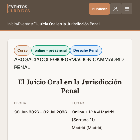
EVENTOS
Publicar
JURÍDICOS
Inicio
›
Eventos
›
El Juicio Oral en la Jurisdicción Penal
Curso
online - presencial
Derecho Penal
ABOGACIA
COLEGIO
FORMACION
ICAM
MADRID
PENAL
El Juicio Oral en la Jurisdicción
Penal
FECHA
LUGAR
30 Jun 2026 –
02 Jul 2026
Online + ICAM Madrid
(Serrano 11)
Madrid
(
Madrid
)