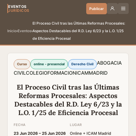
EVENTOS
Publicar
JURÍDICOS
El Proceso Civil tras las Últimas Reformas Procesales:
Inicio
›
Eventos
›
Aspectos Destacables del R.D. Ley 6/23 y la L.O. 1/25
de Eficiencia Procesal
ABOGACIA
Curso
online - presencial
Derecho Civil
CIVIL
COLEGIO
FORMACION
ICAM
MADRID
El Proceso Civil tras las Últimas
Reformas Procesales: Aspectos
Destacables del R.D. Ley 6/23 y la
L.O. 1/25 de Eficiencia Procesal
FECHA
LUGAR
23 Jun 2026 –
25 Jun 2026
Online + ICAM Madrid