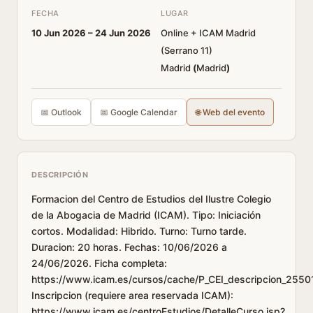
FECHA
LUGAR
10 Jun 2026 –
24 Jun 2026
Online + ICAM Madrid
(Serrano 11)
Madrid
(
Madrid
)
📅 Outlook
📅 Google Calendar
🌐 Web del evento
DESCRIPCIÓN
Formacion del Centro de Estudios del Ilustre Colegio
de la Abogacia de Madrid (ICAM). Tipo: Iniciación
cortos. Modalidad: Hibrido. Turno: Turno tarde.
Duracion: 20 horas. Fechas: 10/06/2026 a
24/06/2026. Ficha completa:
https://www.icam.es/cursos/cache/P_CEI_descripcion_25501
Inscripcion (requiere area reservada ICAM):
https://www.icam.es/centroEstudios/DetalleCurso.jsp?