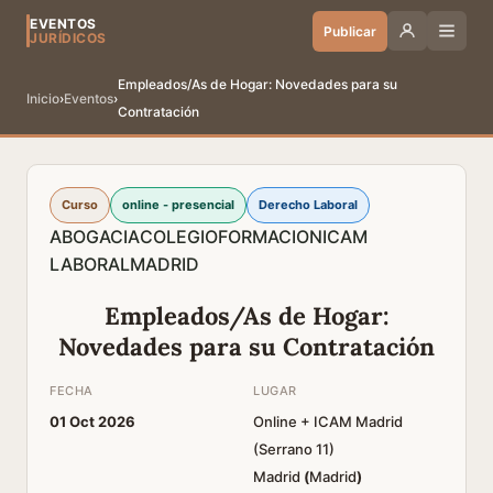
EVENTOS
Publicar
JURÍDICOS
Empleados/As de Hogar: Novedades para su
Inicio
›
Eventos
›
Contratación
Curso
online - presencial
Derecho Laboral
ABOGACIA
COLEGIO
FORMACION
ICAM
LABORAL
MADRID
Empleados/As de Hogar:
Novedades para su Contratación
FECHA
LUGAR
01 Oct 2026
Online + ICAM Madrid
(Serrano 11)
Madrid
(
Madrid
)