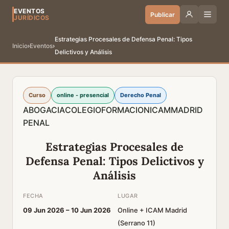
EVENTOS
Publicar
JURÍDICOS
Estrategias Procesales de Defensa Penal: Tipos
Inicio
›
Eventos
›
Delictivos y Análisis
Curso
online - presencial
Derecho Penal
ABOGACIA
COLEGIO
FORMACION
ICAM
MADRID
PENAL
Estrategias Procesales de
Defensa Penal: Tipos Delictivos y
Análisis
FECHA
LUGAR
09 Jun 2026 –
10 Jun 2026
Online + ICAM Madrid
(Serrano 11)