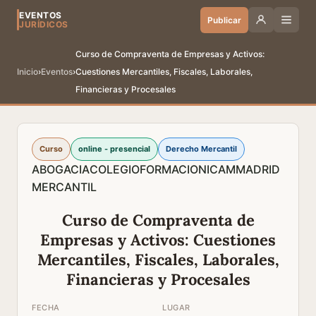
EVENTOS
Publicar
JURÍDICOS
Curso de Compraventa de Empresas y Activos:
Inicio
›
Eventos
›
Cuestiones Mercantiles, Fiscales, Laborales,
Financieras y Procesales
Curso
online - presencial
Derecho Mercantil
ABOGACIA
COLEGIO
FORMACION
ICAM
MADRID
MERCANTIL
Curso de Compraventa de
Empresas y Activos: Cuestiones
Mercantiles, Fiscales, Laborales,
Financieras y Procesales
FECHA
LUGAR