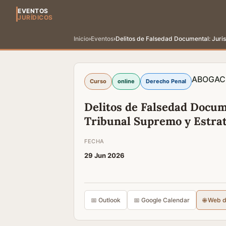
EVENTOS
JURÍDICOS
Inicio
›
Eventos
›
Delitos de Falsedad Documental: Juris
ABOGAC
Curso
online
Derecho Penal
Delitos de Falsedad Docum
Tribunal Supremo y Estrat
FECHA
29 Jun 2026
📅 Outlook
📅 Google Calendar
🌐 Web 