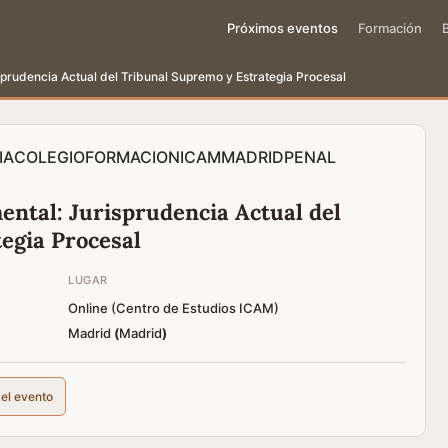
Próximos eventos
Formación
prudencia Actual del Tribunal Supremo y Estrategia Procesal
IA
COLEGIO
FORMACION
ICAM
MADRID
PENAL
ental: Jurisprudencia Actual del
egia Procesal
LUGAR
Online (Centro de Estudios ICAM)
Madrid
(
Madrid
)
del evento