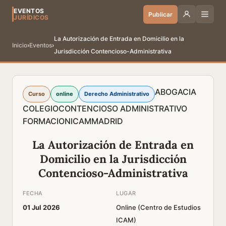
EVENTOS
Publicar
JURÍDICOS
La Autorización de Entrada en Domicilio en la
Inicio
›
Eventos
›
Jurisdicción Contencioso-Administrativa
ABOGACIA
Curso
online
Derecho Administrativo
COLEGIO
CONTENCIOSO ADMINISTRATIVO
FORMACION
ICAM
MADRID
La Autorización de Entrada en
Domicilio en la Jurisdicción
Contencioso-Administrativa
FECHA
LUGAR
01 Jul 2026
Online (Centro de Estudios
ICAM)