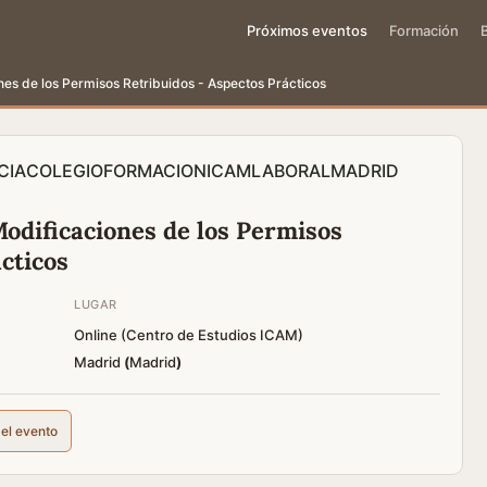
Próximos eventos
Formación
es de los Permisos Retribuidos - Aspectos Prácticos
CIA
COLEGIO
FORMACION
ICAM
LABORAL
MADRID
Modificaciones de los Permisos
cticos
LUGAR
Online (Centro de Estudios ICAM)
Madrid
(
Madrid
)
del evento