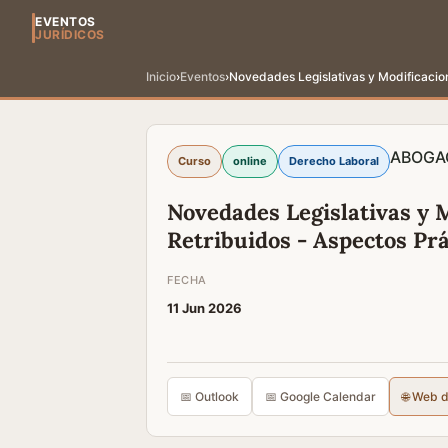
EVENTOS
JURÍDICOS
Inicio
›
Eventos
›
Novedades Legislativas y Modificacion
ABOGA
Curso
online
Derecho Laboral
Novedades Legislativas y 
Retribuidos - Aspectos Prá
FECHA
11 Jun 2026
📅 Outlook
📅 Google Calendar
🌐 Web 