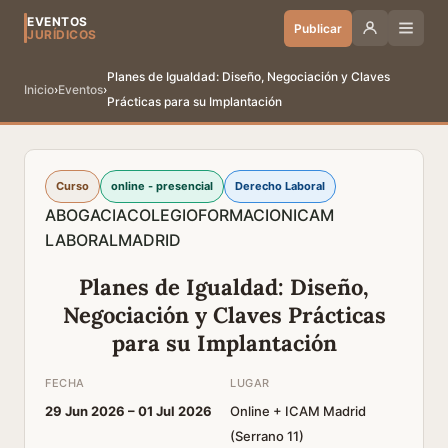
EVENTOS
Publicar
JURÍDICOS
Planes de Igualdad: Diseño, Negociación y Claves
Inicio
›
Eventos
›
Prácticas para su Implantación
Curso
online - presencial
Derecho Laboral
ABOGACIA
COLEGIO
FORMACION
ICAM
LABORAL
MADRID
Planes de Igualdad: Diseño,
Negociación y Claves Prácticas
para su Implantación
FECHA
LUGAR
29 Jun 2026 –
01 Jul 2026
Online + ICAM Madrid
(Serrano 11)