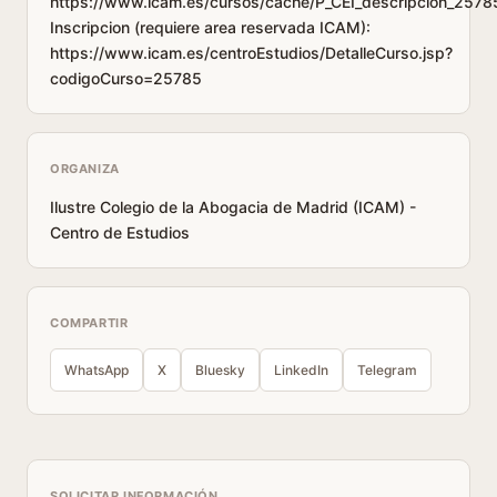
https://www.icam.es/cursos/cache/P_CEI_descripcion_2578
Inscripcion (requiere area reservada ICAM):
https://www.icam.es/centroEstudios/DetalleCurso.jsp?
codigoCurso=25785
ORGANIZA
Ilustre Colegio de la Abogacia de Madrid (ICAM) -
Centro de Estudios
COMPARTIR
WhatsApp
X
Bluesky
LinkedIn
Telegram
SOLICITAR INFORMACIÓN