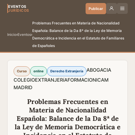
EVENTOS
Publicar
JURÍDICOS
Problemas Frecuentes en Materia de Nacionalidad
Española: Balance de la Da 8ª de la Ley de Memoria
Inicio
›
Eventos
›
Democrática e Incidencia en el Estatuto de Familiares
de Españoles
ABOGACIA
Curso
online
Derecho Extranjería
COLEGIO
EXTRANJERíA
FORMACION
ICAM
MADRID
Problemas Frecuentes en
Materia de Nacionalidad
Española: Balance de la Da 8ª de
la Ley de Memoria Democrática e