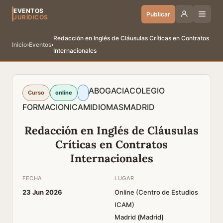
EVENTOS
Publicar
JURÍDICOS
Redacción en Inglés de Cláusulas Críticas en Contratos
Inicio
›
Eventos
›
Internacionales
ABOGACIA
COLEGIO
Curso
online
FORMACION
ICAM
IDIOMAS
MADRID
Redacción en Inglés de Cláusulas
Críticas en Contratos
Internacionales
FECHA
LUGAR
23 Jun 2026
Online (Centro de Estudios
ICAM)
Madrid
(
Madrid
)