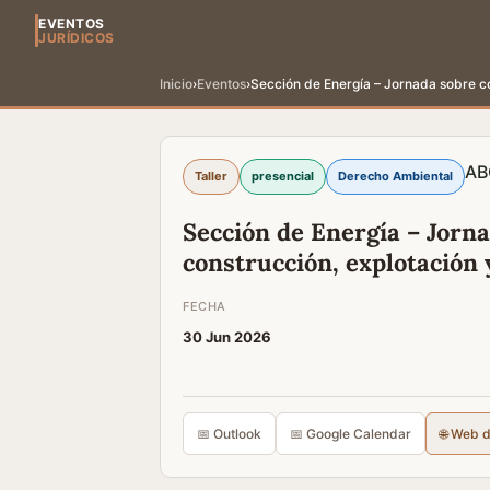
EVENTOS
JURÍDICOS
Inicio
›
Eventos
›
Sección de Energía – Jornada sobre con
AB
Taller
presencial
Derecho Ambiental
Sección de Energía – Jorna
construcción, explotación 
FECHA
30 Jun 2026
📅 Outlook
📅 Google Calendar
🌐 Web 