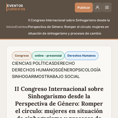
EVENTOS
Publicar
JURÍDICOS
II Congreso Internacional sobre Sinhogarismo desde la
Inicio
›
Eventos
›
Perspectiva de Género: Romper el círculo: mujeres en
situación de sinhogarismo y procesos de cambio
Congreso
online - presencial
Derechos Humanos
CIENCIAS POLÍTICAS
DERECHO
DERECHOS HUMANOS
GÉNERO
PSICOLOGÍA
SINHOGARIMOS
TRABAJO SOCIAL
II Congreso Internacional sobre
Sinhogarismo desde la
Perspectiva de Género: Romper
el círculo: mujeres en situación