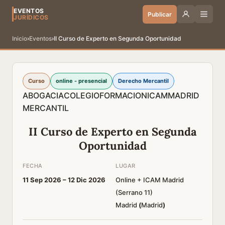
EVENTOS
Publicar
JURÍDICOS
Inicio
›
Eventos
›
II Curso de Experto en Segunda Oportunidad
Curso
online - presencial
Derecho Mercantil
ABOGACIA
COLEGIO
FORMACION
ICAM
MADRID
MERCANTIL
II Curso de Experto en Segunda
Oportunidad
FECHA
LUGAR
11 Sep 2026 –
12 Dic 2026
Online + ICAM Madrid
(Serrano 11)
Madrid
(
Madrid
)