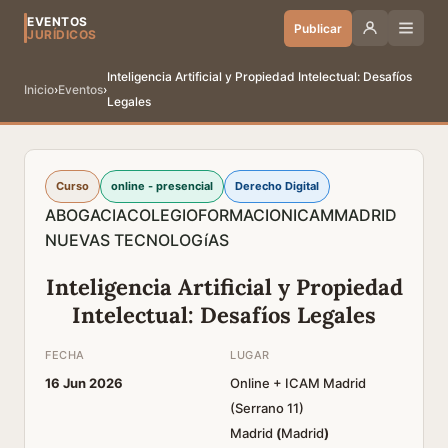
EVENTOS
Publicar
JURÍDICOS
Inteligencia Artificial y Propiedad Intelectual: Desafíos
Inicio
›
Eventos
›
Legales
Curso
online - presencial
Derecho Digital
ABOGACIA
COLEGIO
FORMACION
ICAM
MADRID
NUEVAS TECNOLOGíAS
Inteligencia Artificial y Propiedad
Intelectual: Desafíos Legales
FECHA
LUGAR
16 Jun 2026
Online + ICAM Madrid
(Serrano 11)
Madrid
(
Madrid
)