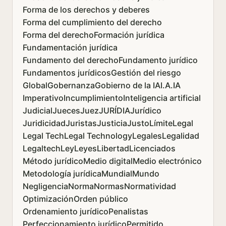
Forma de los derechos y deberes
Forma del cumplimiento del derecho
Forma del derecho
Formación jurídica
Fundamentación jurídica
Fundamento del derecho
Fundamento jurídico
Fundamentos jurídicos
Gestión del riesgo
Global
Gobernanza
Gobierno de la IA
I.A.
IA
Imperativo
Incumplimiento
Inteligencia artificial
Judicial
Jueces
Juez
JURÍDIA
Jurídico
Juridicidad
Juristas
Justicia
Justo
Límite
Legal
Legal Tech
Legal Technology
Legales
Legalidad
Legaltech
Ley
Leyes
Libertad
Licenciados
Método jurídico
Medio digital
Medio electrónico
Metodología jurídica
Mundial
Mundo
Negligencia
Norma
Normas
Normatividad
Optimización
Orden público
Ordenamiento jurídico
Penalistas
Perfeccionamiento jurídico
Permitido