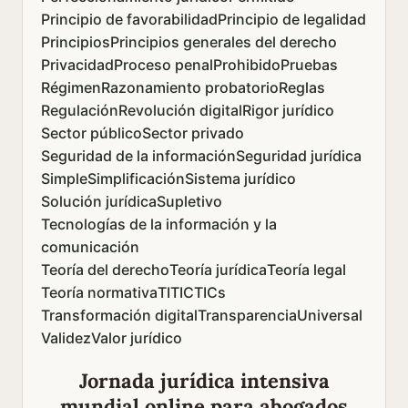
Principio de favorabilidad
Principio de legalidad
Principios
Principios generales del derecho
Privacidad
Proceso penal
Prohibido
Pruebas
Régimen
Razonamiento probatorio
Reglas
Regulación
Revolución digital
Rigor jurídico
Sector público
Sector privado
Seguridad de la información
Seguridad jurídica
Simple
Simplificación
Sistema jurídico
Solución jurídica
Supletivo
Tecnologías de la información y la
comunicación
Teoría del derecho
Teoría jurídica
Teoría legal
Teoría normativa
TI
TIC
TICs
Transformación digital
Transparencia
Universal
Validez
Valor jurídico
Jornada jurídica intensiva
mundial online para abogados