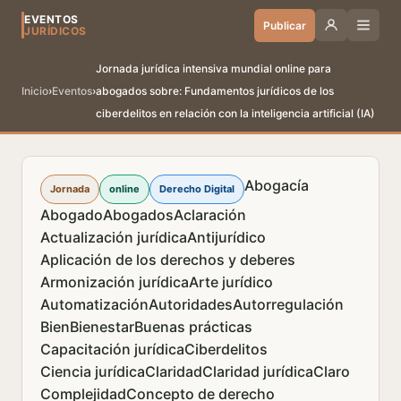
EVENTOS
Publicar
JURÍDICOS
Jornada jurídica intensiva mundial online para
Inicio
›
Eventos
›
abogados sobre: Fundamentos jurídicos de los
ciberdelitos en relación con la inteligencia artificial (IA)
Abogacía
Jornada
online
Derecho Digital
Abogado
Abogados
Aclaración
Actualización jurídica
Antijurídico
Aplicación de los derechos y deberes
Armonización jurídica
Arte jurídico
Automatización
Autoridades
Autorregulación
Bien
Bienestar
Buenas prácticas
Capacitación jurídica
Ciberdelitos
Ciencia jurídica
Claridad
Claridad jurídica
Claro
Complejidad
Concepto de derecho