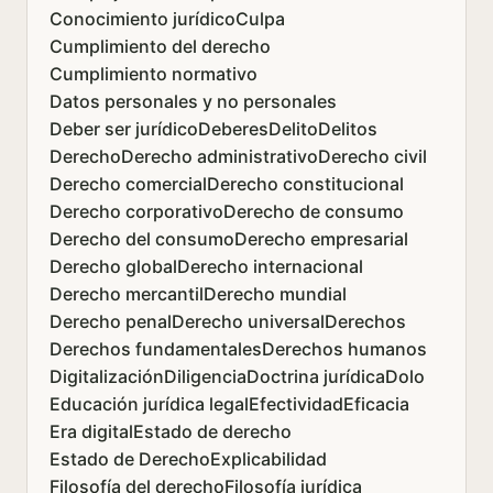
Conocimiento jurídico
Culpa
Cumplimiento del derecho
Cumplimiento normativo
Datos personales y no personales
Deber ser jurídico
Deberes
Delito
Delitos
Derecho
Derecho administrativo
Derecho civil
Derecho comercial
Derecho constitucional
Derecho corporativo
Derecho de consumo
Derecho del consumo
Derecho empresarial
Derecho global
Derecho internacional
Derecho mercantil
Derecho mundial
Derecho penal
Derecho universal
Derechos
Derechos fundamentales
Derechos humanos
Digitalización
Diligencia
Doctrina jurídica
Dolo
Educación jurídica legal
Efectividad
Eficacia
Era digital
Estado de derecho
Estado de Derecho
Explicabilidad
Filosofía del derecho
Filosofía jurídica