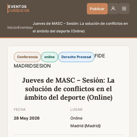
EVENTOS
Publicar
JURÍDICOS
Jueves de MASC – Sesión: La solución de conflictos en
Inicio
›
Eventos
›
el ámbito del deporte (Online)
FIDE
Conferencia
online
Derecho Procesal
MADRID
SESION
Jueves de MASC – Sesión: La
solución de conflictos en el
ámbito del deporte (Online)
FECHA
LUGAR
28 May 2026
Online
Madrid
(
Madrid
)