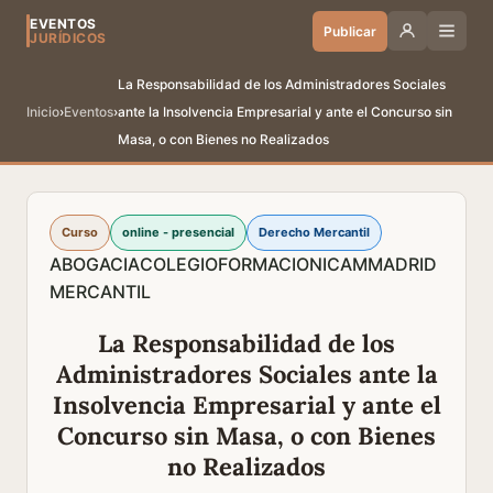
EVENTOS
Publicar
JURÍDICOS
La Responsabilidad de los Administradores Sociales
Inicio
›
Eventos
›
ante la Insolvencia Empresarial y ante el Concurso sin
Masa, o con Bienes no Realizados
Curso
online - presencial
Derecho Mercantil
ABOGACIA
COLEGIO
FORMACION
ICAM
MADRID
MERCANTIL
La Responsabilidad de los
Administradores Sociales ante la
Insolvencia Empresarial y ante el
Concurso sin Masa, o con Bienes
no Realizados